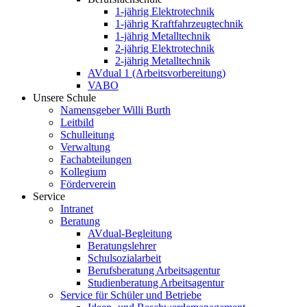
1-jährig Elektrotechnik
1-jährig Kraftfahrzeugtechnik
1-jährig Metalltechnik
2-jährig Elektrotechnik
2-jährig Metalltechnik
AVdual 1 (Arbeitsvorbereitung)
VABO
Unsere Schule
Namensgeber Willi Burth
Leitbild
Schulleitung
Verwaltung
Fachabteilungen
Kollegium
Förderverein
Service
Intranet
Beratung
AVdual-Begleitung
Beratungslehrer
Schulsozialarbeit
Berufsberatung Arbeitsagentur
Studienberatung Arbeitsagentur
Service für Schüler und Betriebe