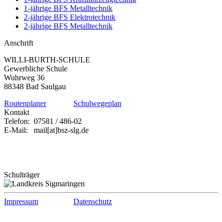
1-jährige BFS Metalltechnik
2-jährige BFS Elektrotechnik
2-jährige BFS Metalltechnik
Anschrift
WILLI-BURTH-SCHULE
Gewerbliche Schule
Wuhrweg 36
88348 Bad Saulgau
Routenplaner
Schulwegeplan
Kontakt
Telefon:
07581 / 486-02
E-Mail:
mail[at]bsz-slg.de
Schulträger
Impressum
Datenschutz