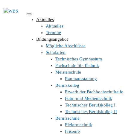
Aktuelles
Aktuelles
Home
»
Aktuelles
Termine
Bildungsangebot
Mögliche Abschlüsse
Schularten
Aktuelles
Technisches Gymnasium
Fachschule für Technik
Meisterschule
Aktuelles
Raumausstattung
Berufskolleg
Aktuelles
Erwerb der Fachhochschulreife
Foto- und Medientechnik
Technisches Berufskolleg I
Termine
Technisches Berufskolleg II
Berufsschule
Termine
Elektrotechnik
Friseure