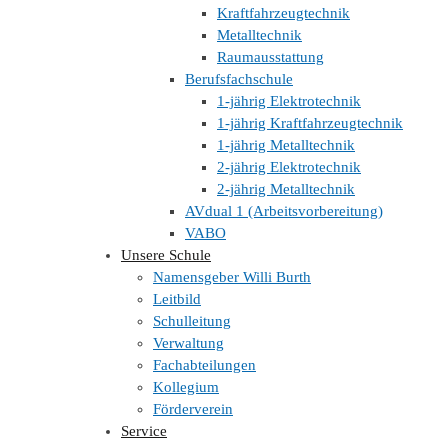
Kraftfahrzeugtechnik
Metalltechnik
Raumausstattung
Berufsfachschule
1-jährig Elektrotechnik
1-jährig Kraftfahrzeugtechnik
1-jährig Metalltechnik
2-jährig Elektrotechnik
2-jährig Metalltechnik
ANSCHRIFT
AVdual 1 (Arbeitsvorbereitung)
VABO
WILLI-BURTH-SCHULE
Unsere Schule
Gewerbliche Schule
Namensgeber Willi Burth
Wuhrweg 36
Leitbild
88348 Bad Saulgau
Schulleitung
Verwaltung
Fachabteilungen
Routenplaner
Schulwegeplan
Kollegium
Förderverein
Service
KONTAKT